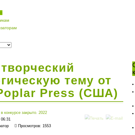
ая
никам
изаторам
творческий
огическую тему от
Poplar Press (США)
 в конкурсе закрыто. 2022
 06:31
ратор
Просмотров: 1553