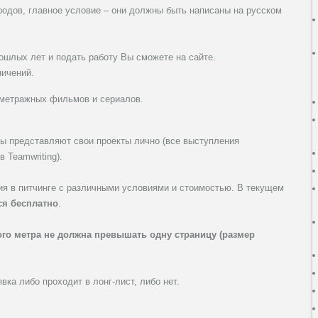
ородов, главное условие – они должны быть написаны на русском
рошлых лет и подать работу Вы сможете на сайте.
ничений.
ометражных фильмов и сериалов.
ры представляют свои проекты лично (все выступления
 Teamwriting).
я в питчинге с различными условиями и стоимостью. В текущем
ся бесплатно
.
ого метра не должна превышать одну страницу (размер
вка либо проходит в лонг-лист, либо нет.