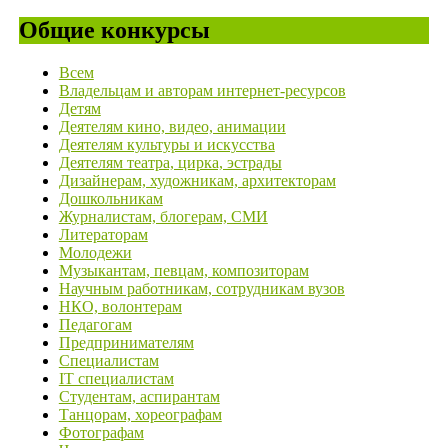
Общие конкурсы
Всем
Владельцам и авторам интернет-ресурсов
Детям
Деятелям кино, видео, анимации
Деятелям культуры и искусства
Деятелям театра, цирка, эстрады
Дизайнерам, художникам, архитекторам
Дошкольникам
Журналистам, блогерам, СМИ
Литераторам
Молодежи
Музыкантам, певцам, композиторам
Научным работникам, сотрудникам вузов
НКО, волонтерам
Педагогам
Предпринимателям
Специалистам
IT специалистам
Студентам, аспирантам
Танцорам, хореографам
Фотографам