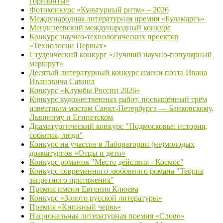
горизонты»
Фотоконкурс «Культурный ритм» – 2026
Международная литературная премия «Буламаргъ»
Менделеевский международный конкурс
Конкурс научно-технологических проектов
«Технологии Первых»
Студенческий конкурс «Лучший научно-популярный
маршрут»
Десятый литературный конкурс имени поэта Ивана
Ивановича Савина
Конкурс «Клумбы России 2026»
Конкурс художественных работ, посвящённый трём
известным мостам Санкт-Петербурга — Банковскому,
Львиному и Египетском
Драматургический конкурс "Подмосковье: история,
события, люди"
Конкурс на участие в Лаборатории (не)молодых
драматургов «Отцы и дети»
Конкурс романов "Место действия - Космос"
Конкурс современного любовного романа "Теория
запретного притяжения"
Премия имени Евгения Клюева
Конкурс «Золото русской литературы»
Премия «Книжный червь»
Национальная литературная премия «Слово»