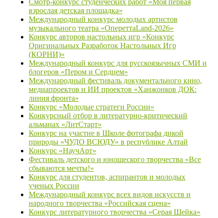
Смотр-конкурс студенческих работ «Моя первая
взрослая детская площадка»
Международный конкурс молодых артистов
музыкального театра «ОпереттаLand-2026»
Конкурс авторов настольных игр «Конкурс
Оригинальных Разработок Настольных Игр
(КОРНИ)»
Международный конкурс для русскоязычных СМИ и
блогеров «Пером и Сердцем»
Международный фестиваль документального кино,
медиапроектов и ИИ проектов «Ханжонков ДОК:
линия фронта»
Конкурс «Молодые стратеги России»
Конкурсный отбор в литературно-критический
альманах «ЛитСтарт»
Конкурс на участие в Школе фотографа дикой
природы «ЧУДО ВСЮДУ» в республике Алтай
Конкурс «НаучАрт»
Фестиваль детского и юношеского творчества «Все
сбываются мечты!»
Конкурс для студентов, аспирантов и молодых
ученых России
Международный конкурс всех видов искусств и
народного творчества «Российская сцена»
Конкурс литературного творчества «Серая Шейка»