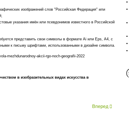
рафических изображений слов "Российская Федерация" или
й;
стовые указания имён или псевдонимов известного в Российской
буется представить свои символы в формате Ai или Eps, А4, с
нными к письму шрифтами, использованными в дизайне символа.
mvola-mezhdunarodnoy-akcii-rgo-noch-geografii-2022
рчеством в изобразительных видах искусства в
Вперед