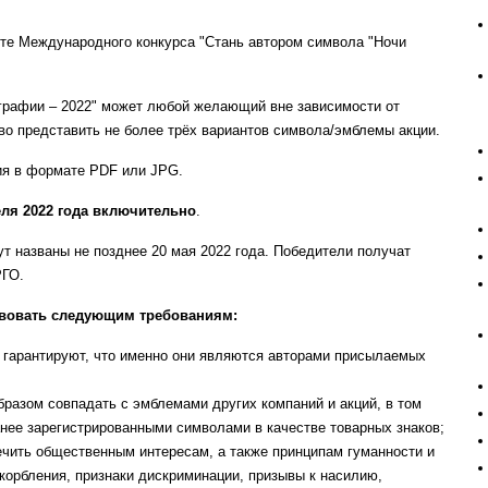
рте Международного конкурса "Стань автором символа "Ночи
графии – 2022" может любой желающий вне зависимости от
во представить не более трёх вариантов символа/эмблемы акции.
ия в формате PDF или JPG.
еля 2022 года включительно
.
ут названы не позднее 20 мая 2022 года. Победители получат
РГО.
твовать следующим требованиям:
а гарантируют, что именно они являются авторами присылаемых
разом совпадать с эмблемами других компаний и акций, в том
нее зарегистрированными символами в качестве товарных знаков;
чить общественным интересам, а также принципам гуманности и
корбления, признаки дискриминации, призывы к насилию,