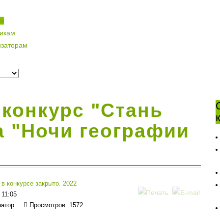
ая
никам
изаторам
конкурс "Стань
а "Ночи географии
 в конкурсе закрыто. 2022
 11:05
ратор
Просмотров: 1572