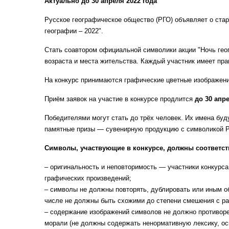
Актуально до 30 апреля 2022 года
Русское географическое общество (РГО) объявляет о ста
географии – 2022".
Стать соавтором официальной символики акции "Ночь гео
возраста и места жительства. Каждый участник имеет пра
На конкурс принимаются
графические цветные изображен
Приём заявок на участие в конкурсе продлится
до 30 апр
Победителями могут стать до трёх человек. Их имена буд
памятные призы — сувенирную продукцию с символикой 
Символы, участвующие в конкурсе, должны соответс
– оригинальность и неповторимость — участники конкурс
графических произведений;
– символы не должны повторять, дублировать или иным об
числе не должны быть схожими до степени смешения с ра
– содержание изображений символов не должно противоре
морали (не должны содержать ненормативную лексику, ос