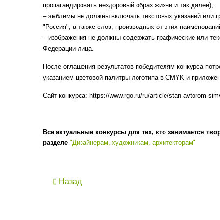
пропагандировать нездоровый образ жизни и так далее);
– эмблемы не должны включать текстовых указаний или г
"Россия", а также слов, производных от этих наименовани
– изображения не должны содержать графические или тек
Федерации лица.
После оглашения результатов победителям конкурса потре
указанием цветовой палитры логотипа в CMYK и приложе
Сайт конкурса: https://www.rgo.ru/ru/article/stan-avtorom-si
Все актуальные конкурсы для тех, кто занимается тво
разделе
"Дизайнерам, художникам, архитекторам"
Назад