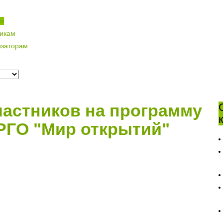
ая
никам
изаторам
частников на программу
РГО "Мир открытий"