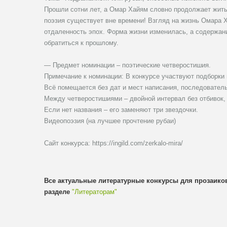
Прошли сотни лет, а Омар Хайям словно продолжает жить 
поэзия существует вне времени! Взгляд на жизнь Омара 
отдаленность эпох. Форма жизни изменилась, а содержани
обратиться к прошлому.
— Предмет номинации – поэтические четверостишия.
Примечание к номинации: В конкурсе участвуют подборки 
Всё помещается без дат и мест написания, последователь
Между четверостишиями – двойной интервал без отбивок, ч
Если нет названия – его заменяют три звездочки.
Видеопоэзия (на лучшее прочтение рубаи)
Сайт конкурса: https://ingild.com/zerkalo-mira/
Все актуальные литературные конкурсы для прозаиков
разделе
"Литераторам"