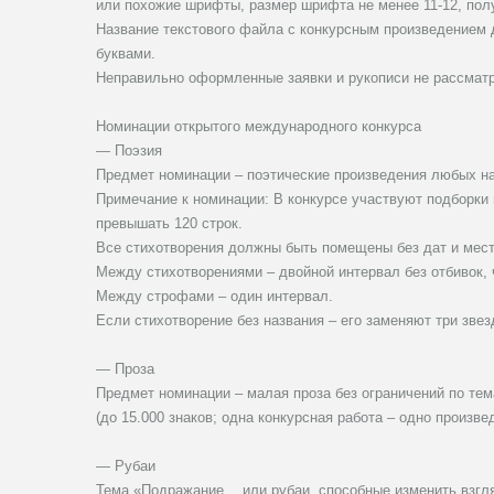
или похожие шрифты, размер шрифта не менее 11-12, пол
Название текстового файла с конкурсным произведением 
буквами.
Неправильно оформленные заявки и рукописи не рассмат
Номинации открытого международного конкурса
— Поэзия
Предмет номинации – поэтические произведения любых нап
Примечание к номинации: В конкурсе участвуют подборки
превышать 120 строк.
Все стихотворения должны быть помещены без дат и мест 
Между стихотворениями – двойной интервал без отбивок, ч
Между строфами – один интервал.
Если стихотворение без названия – его заменяют три звез
— Проза
Предмет номинации – малая проза без ограничений по тем
(до 15.000 знаков; одна конкурсная работа – одно произве
— Рубаи
Тема «Подражание… или рубаи, способные изменить взгл