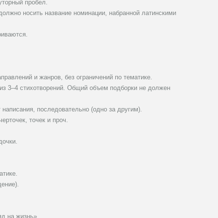
уторный пробел.
должно носить название номинации, набранной латинскими
риваются.
равлений и жанров, без ограничений по тематике.
 из 3–4 стихотворений. Общий объем подборки не должен
написания, последовательно (одно за другим).
ерточек, точек и проч.
дочки.
атике.
дение).
яд на жизнь»