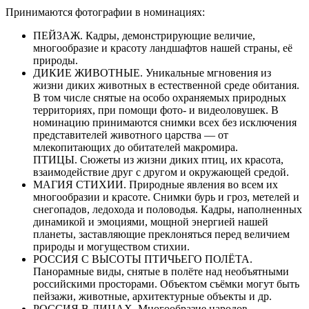
Принимаются фотографии в номинациях:
ПЕЙЗАЖ. Кадры, демонстрирующие величие,
многообразие и красоту ландшафтов нашей страны, её
природы.
ДИКИЕ ЖИВОТНЫЕ. Уникальные мгновения из
жизни диких животных в естественной среде обитания.
В том числе снятые на особо охраняемых природных
территориях, при помощи фото- и видеоловушек. В
номинацию принимаются снимки всех без исключения
представителей животного царства — от
млекопитающих до обитателей макромира.
ПТИЦЫ. Сюжеты из жизни диких птиц, их красота,
взаимодействие друг с другом и окружающей средой.
МАГИЯ СТИХИИ. Природные явления во всем их
многообразии и красоте. Снимки бурь и гроз, метелей и
снегопадов, ледохода и половодья. Кадры, наполненных
динамикой и эмоциями, мощной энергией нашей
планеты, заставляющие преклоняться перед величием
природы и могуществом стихии.
РОССИЯ С ВЫСОТЫ ПТИЧЬЕГО ПОЛЁТА.
Панорамные виды, снятые в полёте над необъятными
российскими просторами. Объектом съёмки могут быть
пейзажи, животные, архитектурные объекты и др.
РОССИЯ В ЛИЦАХ. Многообразие народов,