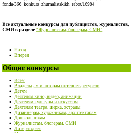
fonda/366_konkurs_zhurnalistskikh_rabot/16984
Все актуальные конкурсы для публицистов, журналистов,
СМИ в разделе
"Журналистам, блогерам, СМИ"
Назад
Вперед
Общие конкурсы
Всем
Владельцам и авторам интернет-ресурсов
Детям
Деятелям кино, видео, анимации
Деятелям культуры и искусства
Деятелям театра, цирка, эстрады
Дизайнерам, художникам, архитекторам
Дошкольникам
Журналистам, блогерам, СМИ
Литераторам