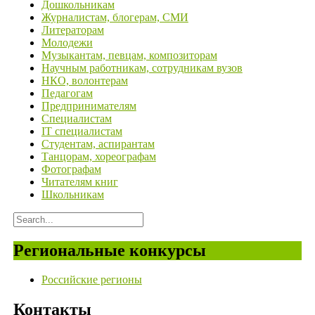
Дошкольникам
Журналистам, блогерам, СМИ
Литераторам
Молодежи
Музыкантам, певцам, композиторам
Научным работникам, сотрудникам вузов
НКО, волонтерам
Педагогам
Предпринимателям
Специалистам
IT специалистам
Студентам, аспирантам
Танцорам, хореографам
Фотографам
Читателям книг
Школьникам
Региональные конкурсы
Российские регионы
Контакты