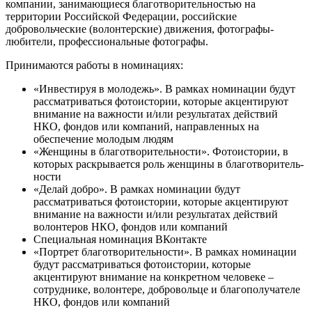
компании, занимающиеся благо­твори­тель­ностью на
территории Российской Федерации, российские
добровольческие (волонтерские) движения, фотографы-
любители, профессиональные фотографы.
Принимаются работы в номинациях:
«Инвестируя в молодежь». В рамках номинации будут
рассматриваться фотоистории, которые акцентируют
внимание на важности и/или результатах действий
НКО, фондов или компаний, направленных на
обеспечение молодым людям
«Женщины в благо­твори­тель­ности». Фотоистории, в
которых раскрывается роль женщины в благо­твори­тель­
ности
«Делай добро». В рамках номинации будут
рассматриваться фотоистории, которые акцентируют
внимание на важности и/или результатах действий
волонтеров НКО, фондов или компаний
Специальная номинация ВКонтакте
«Портрет благо­твори­тель­ности». В рамках номинации
будут рассматриваться фотоистории, которые
акцентируют внимание на конкретном человеке –
сотруднике, волонтере, добровольце и благополучателе
НКО, фондов или компаний