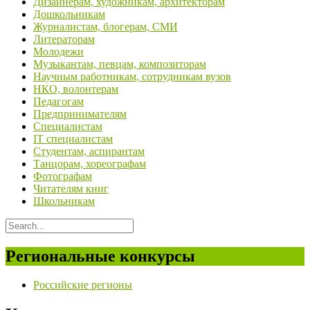
Дизайнерам, художникам, архитекторам
Дошкольникам
Журналистам, блогерам, СМИ
Литераторам
Молодежи
Музыкантам, певцам, композиторам
Научным работникам, сотрудникам вузов
НКО, волонтерам
Педагогам
Предпринимателям
Специалистам
IT специалистам
Студентам, аспирантам
Танцорам, хореографам
Фотографам
Читателям книг
Школьникам
Региональные конкурсы
Российские регионы