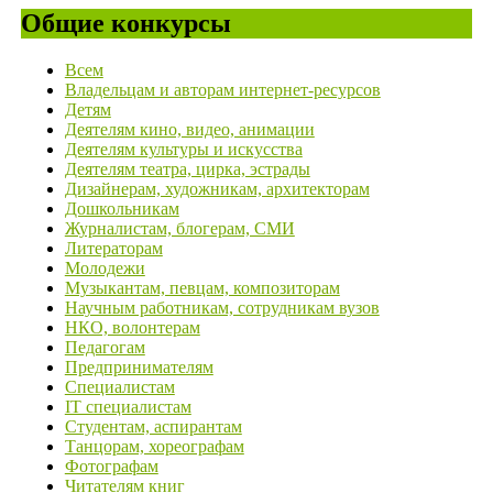
Общие конкурсы
Всем
Владельцам и авторам интернет-ресурсов
Детям
Деятелям кино, видео, анимации
Деятелям культуры и искусства
Деятелям театра, цирка, эстрады
Дизайнерам, художникам, архитекторам
Дошкольникам
Журналистам, блогерам, СМИ
Литераторам
Молодежи
Музыкантам, певцам, композиторам
Научным работникам, сотрудникам вузов
НКО, волонтерам
Педагогам
Предпринимателям
Специалистам
IT специалистам
Студентам, аспирантам
Танцорам, хореографам
Фотографам
Читателям книг