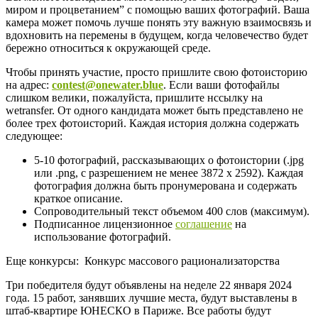
миром и процветанием” с помощью ваших фотографий. Ваша
камера может помочь лучше понять эту важную взаимосвязь и
вдохновить на перемены в будущем, когда человечество будет
бережно относиться к окружающей среде.
Чтобы принять участие, просто пришлите свою фотоисторию
на адрес:
contest@onewater.blue
. Если ваши фотофайлы
слишком велики, пожалуйста, пришлите нссылку на
wetransfer. От одного кандидата может быть представлено не
более трех фотоисторий. Каждая история должна содержать
следующее:
5-10 фотографий, рассказывающих о фотоистории (.jpg
или .png, с разрешением не менее 3872 x 2592). Каждая
фотография должна быть пронумерована и содержать
краткое описание.
Сопроводительный текст объемом 400 слов (максимум).
Подписанное лицензионное
соглашение
на
использование фотографий.
Еще конкурсы:
Конкурс массового рационализаторства
Три победителя будут объявлены на неделе 22 января 2024
года. 15 работ, занявших лучшие места, будут выставлены в
штаб-квартире ЮНЕСКО в Париже. Все работы будут