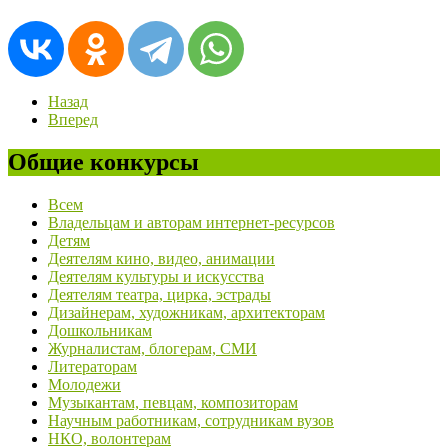
Назад
Вперед
Общие конкурсы
Всем
Владельцам и авторам интернет-ресурсов
Детям
Деятелям кино, видео, анимации
Деятелям культуры и искусства
Деятелям театра, цирка, эстрады
Дизайнерам, художникам, архитекторам
Дошкольникам
Журналистам, блогерам, СМИ
Литераторам
Молодежи
Музыкантам, певцам, композиторам
Научным работникам, сотрудникам вузов
НКО, волонтерам