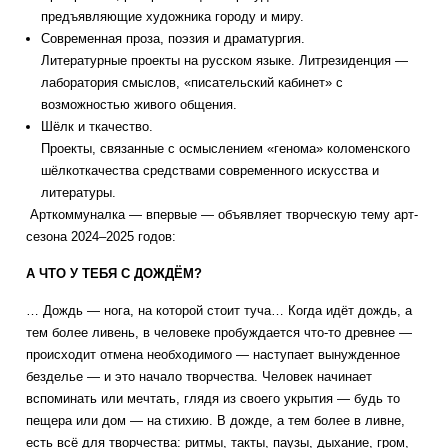
предъявляющие художника городу и миру.
Современная проза, поэзия и драматургия.
Литературные проекты на русском языке. Литрезиденция —
лаборатория смыслов, «писательский кабинет» с
возможностью живого общения.
Шёлк и ткачество.
Проекты, связанные с осмыслением «генома» коломенского
шёлкоткачества средствами современного искусства и
литературы.
Арткоммуналка — впервые — объявляет творческую тему арт-
сезона 2024–2025 годов:
А ЧТО У ТЕБЯ С ДОЖДЁМ?
… Дождь — нога, на которой стоит туча… Когда идёт дождь, а
тем более ливень, в человеке пробуждается что-то древнее —
происходит отмена необходимого — наступает вынужденное
безделье — и это начало творчества. Человек начинает
вспоминать или мечтать, глядя из своего укрытия — будь то
пещера или дом — на стихию. В дожде, а тем более в ливне,
есть всё для творчества: ритмы, такты, паузы, дыхание, гром,