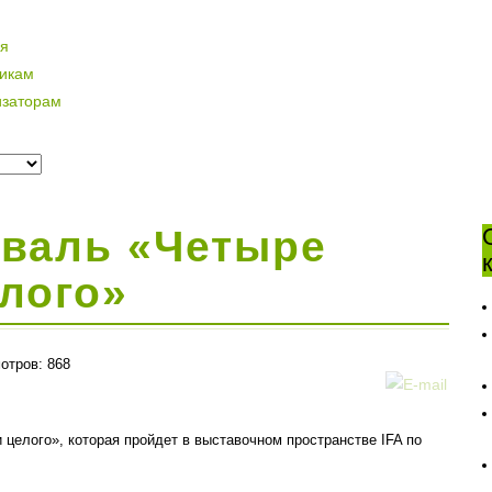
ая
никам
изаторам
иваль «Четыре
елого»
отров: 868
 целого», которая пройдет в выставочном пространстве IFA по