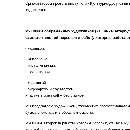
Организатором проекта выступили «Культурно-досуговый 
художников.
Мы ищем современных художников (из Санкт-Петербур
самостоятельной пересылки работ), которые работают
- мозаикой;
- живописью;
- инсталляциями;
- скульптурой;
- керамикой;
- видеоартом и саундартом.
Участие в open call – бесплатное.
Мы предлагаем художникам, творческим профессионалам и
буквальном, так и в образном смысле.
Мы ищем авторские работы, которые используют мозаику 
«частей целого» и взаимодействуют с мозаикой лишь конц