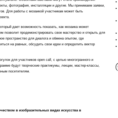
екты, фотография, инсталляции и другие. Мы принимаем заявки,
тов. Для работы с мозаикой участникам может быть
оекта.
который дает возможность показать, как мозаика может
ем позволит продемонстрировать свое мастерство и открыть для
ое пространство для диалога и обмена опытом, где
ться на равных, обсудить свои идеи и определить вектор
улок для участников open call, с целью многогранного и
рамме будут творческие практикумы, лекции, мастер-классы,
ычным посетителям.
рчеством в изобразительных видах искусства в