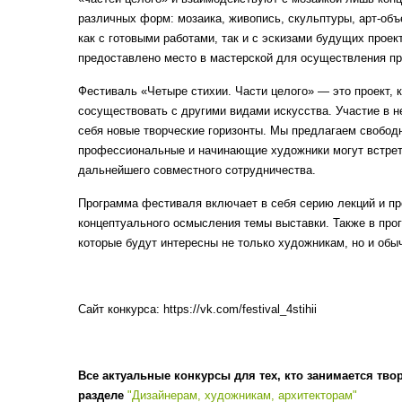
различных форм: мозаика, живопись, скульптуры, арт-объ
как с готовыми работами, так и с эскизами будущих проек
предоставлено место в мастерской для осуществления пр
Фестиваль «Четыре стихии. Части целого» — это проект, 
сосуществовать с другими видами искусства. Участие в н
себя новые творческие горизонты. Мы предлагаем свободн
профессиональные и начинающие художники могут встрети
дальнейшего совместного сотрудничества.
Программа фестиваля включает в себя серию лекций и прог
концептуального осмысления темы выставки. Также в прог
которые будут интересны не только художникам, но и об
Сайт конкурса: https://vk.com/festival_4stihii
Все актуальные конкурсы для тех, кто занимается тво
разделе
"Дизайнерам, художникам, архитекторам"