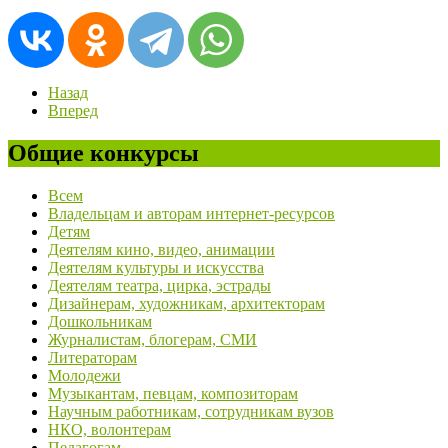
Назад
Вперед
Общие конкурсы
Всем
Владельцам и авторам интернет-ресурсов
Детям
Деятелям кино, видео, анимации
Деятелям культуры и искусства
Деятелям театра, цирка, эстрады
Дизайнерам, художникам, архитекторам
Дошкольникам
Журналистам, блогерам, СМИ
Литераторам
Молодежи
Музыкантам, певцам, композиторам
Научным работникам, сотрудникам вузов
НКО, волонтерам
Педагогам