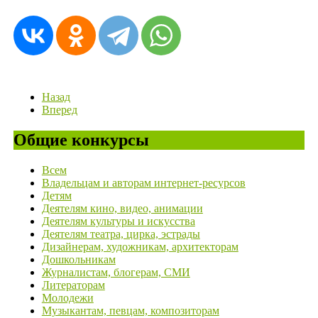
Назад
Вперед
Общие конкурсы
Всем
Владельцам и авторам интернет-ресурсов
Детям
Деятелям кино, видео, анимации
Деятелям культуры и искусства
Деятелям театра, цирка, эстрады
Дизайнерам, художникам, архитекторам
Дошкольникам
Журналистам, блогерам, СМИ
Литераторам
Молодежи
Музыкантам, певцам, композиторам