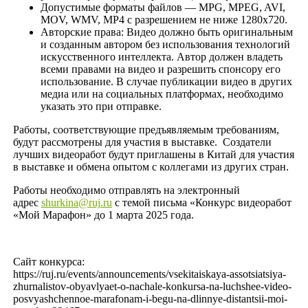
Допустимые форматы файлов — MPG, MPEG, AVI,
MOV, WMV, MP4 с разрешением не ниже 1280x720.
Авторские права: Видео должно быть оригинальным
и созданным автором без использования технологий
искусственного интеллекта. Автор должен владеть
всеми правами на видео и разрешить спонсору его
использование. В случае публикации видео в других
медиа или на социальных платформах, необходимо
указать это при отправке.
Работы, соответствующие предъявляемым требованиям,
будут рассмотрены для участия в выставке. Создатели
лучших видеоработ будут приглашены в Китай для участия
в выставке и обмена опытом с коллегами из других стран.
Работы необходимо отправлять на электронный
адрес
shurkina@ruj.ru
с темой письма «Конкурс видеоработ
«Мой Марафон» до 1 марта 2025 года.
Сайт конкурса:
https://ruj.ru/events/announcements/vsekitaiskaya-assotsiatsiya-
zhurnalistov-obyavlyaet-o-nachale-konkursa-na-luchshee-video-
posvyashchennoe-marafonam-i-begu-na-dlinnye-distantsii-moi-