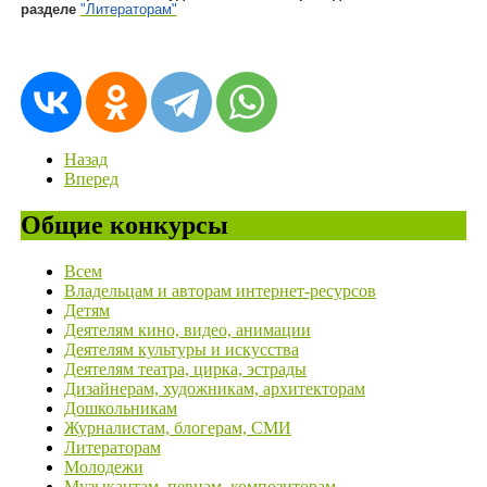
разделе
"Литераторам"
Назад
Вперед
Общие конкурсы
Всем
Владельцам и авторам интернет-ресурсов
Детям
Деятелям кино, видео, анимации
Деятелям культуры и искусства
Деятелям театра, цирка, эстрады
Дизайнерам, художникам, архитекторам
Дошкольникам
Журналистам, блогерам, СМИ
Литераторам
Молодежи
Музыкантам, певцам, композиторам