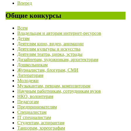
Вперед
Общие конкурсы
Всем
Владельцам и авторам интернет-ресурсов
Детям
Деятелям кино, видео, анимации
Деятелям культуры и искусства
Деятелям театра, цирка, эстрады
Дизайнерам, художникам, архитекторам
Дошкольникам
Журналистам, блогерам, СМИ
Литераторам
Молодежи
Музыкантам, певцам, композиторам
Научным работникам, сотрудникам вузов
НКО, волонтерам
Педагогам
Предпринимателям
Специалистам
IT специалистам
Студентам, аспирантам
Танцорам, хореографам