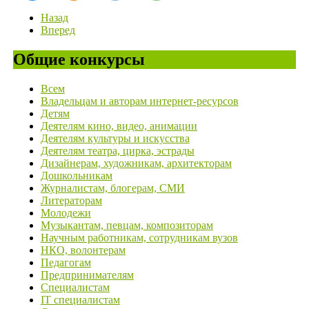
Назад
Вперед
Общие конкурсы
Всем
Владельцам и авторам интернет-ресурсов
Детям
Деятелям кино, видео, анимации
Деятелям культуры и искусства
Деятелям театра, цирка, эстрады
Дизайнерам, художникам, архитекторам
Дошкольникам
Журналистам, блогерам, СМИ
Литераторам
Молодежи
Музыкантам, певцам, композиторам
Научным работникам, сотрудникам вузов
НКО, волонтерам
Педагогам
Предпринимателям
Специалистам
IT специалистам