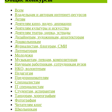
Всем
Владельцам и авторам интернет-ресурсов
Детям
Деятелям кино, видео, анимации
Деятелям культуры и искусства
Деятелям театра, цирка, эстрады
Дизайнерам, художникам, архитекторам
Дошкольникам
Журналистам, блогерам, СМИ
Литераторам
Молодежи
Музыкантам, певцам, композиторам
Научным работникам, сотрудникам вузов
НКО, волонтерам
Педагогам
Предпринимателям
Специалистам
IT специалистам
Студентам, аспирантам
Танцорам, хореографам
Фотографам
Читателям книг
Школьникам