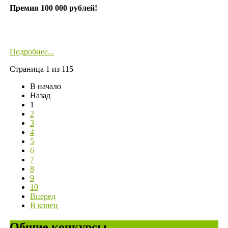
Премия 100 000 рублей!
Подробнее...
Страница 1 из 115
В начало
Назад
1
2
3
4
5
6
7
8
9
10
Вперед
В конец
Общие конкурсы