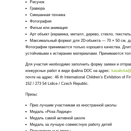
Рисунок
Гравюра
Смешанная техника
Фотография
Фильм или анимация
Арт объект (керамика, металл, дерево, стекло, текстиль
Максимальный формат для 2D-объекта — 70 × 50 см, для
Фотографии принимаются только хорошего качества. Дли
устойчивыми к истиранию материалами. Принимаются толь
Для участия необходимо заполнить форму заявки и отправ
конкурсных работ в виде файла DOC на адрес:
kasalicka@
почте на адрес: 46 th International Children’s Exhibition of Fi
152 / 273 54 Lidice / Czech Republic.
Призы:
Приз лучшим участникам из иностранной школы
Медаль «Роза Лидице»
Медаль самой активной школе
Медаль за лучшую совместную работу детей
Поощрительные призы