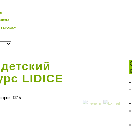
ая
никам
изаторам
детский
урс LIDICE
отров: 6315