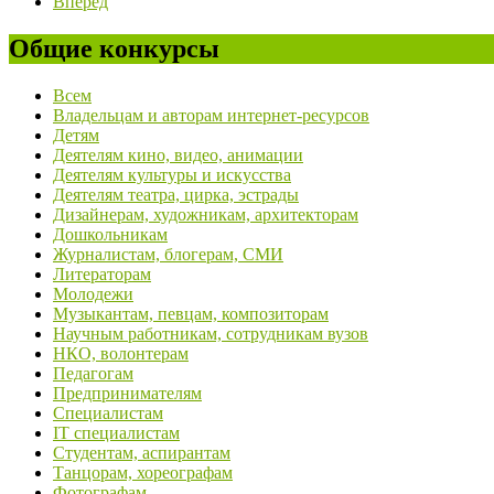
Вперед
Общие конкурсы
Всем
Владельцам и авторам интернет-ресурсов
Детям
Деятелям кино, видео, анимации
Деятелям культуры и искусства
Деятелям театра, цирка, эстрады
Дизайнерам, художникам, архитекторам
Дошкольникам
Журналистам, блогерам, СМИ
Литераторам
Молодежи
Музыкантам, певцам, композиторам
Научным работникам, сотрудникам вузов
НКО, волонтерам
Педагогам
Предпринимателям
Специалистам
IT специалистам
Студентам, аспирантам
Танцорам, хореографам
Фотографам