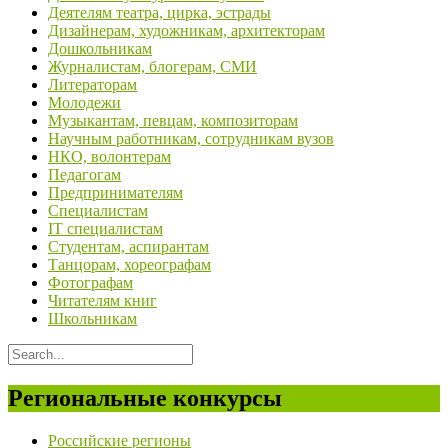
Деятелям театра, цирка, эстрады
Дизайнерам, художникам, архитекторам
Дошкольникам
Журналистам, блогерам, СМИ
Литераторам
Молодежи
Музыкантам, певцам, композиторам
Научным работникам, сотрудникам вузов
НКО, волонтерам
Педагогам
Предпринимателям
Специалистам
IT специалистам
Студентам, аспирантам
Танцорам, хореографам
Фотографам
Читателям книг
Школьникам
Региональные конкурсы
Российские регионы