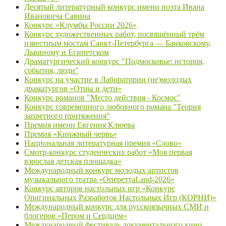
Десятый литературный конкурс имени поэта Ивана
Ивановича Савина
Конкурс «Клумбы России 2026»
Конкурс художественных работ, посвящённый трём
известным мостам Санкт-Петербурга — Банковскому,
Львиному и Египетском
Драматургический конкурс "Подмосковье: история,
события, люди"
Конкурс на участие в Лаборатории (не)молодых
драматургов «Отцы и дети»
Конкурс романов "Место действия - Космос"
Конкурс современного любовного романа "Теория
запретного притяжения"
Премия имени Евгения Клюева
Премия «Книжный червь»
Национальная литературная премия «Слово»
Смотр-конкурс студенческих работ «Моя первая
взрослая детская площадка»
Международный конкурс молодых артистов
музыкального театра «ОпереттаLand-2026»
Конкурс авторов настольных игр «Конкурс
Оригинальных Разработок Настольных Игр (КОРНИ)»
Международный конкурс для русскоязычных СМИ и
блогеров «Пером и Сердцем»
Международный фестиваль документального кино,