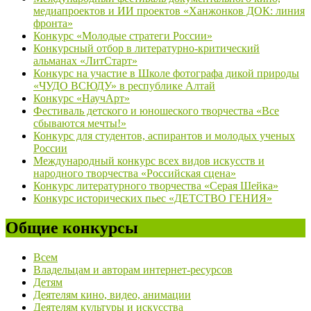
медиапроектов и ИИ проектов «Ханжонков ДОК: линия
фронта»
Конкурс «Молодые стратеги России»
Конкурсный отбор в литературно-критический
альманах «ЛитСтарт»
Конкурс на участие в Школе фотографа дикой природы
«ЧУДО ВСЮДУ» в республике Алтай
Конкурс «НаучАрт»
Фестиваль детского и юношеского творчества «Все
сбываются мечты!»
Конкурс для студентов, аспирантов и молодых ученых
России
Международный конкурс всех видов искусств и
народного творчества «Российская сцена»
Конкурс литературного творчества «Серая Шейка»
Конкурс исторических пьес «ДЕТСТВО ГЕНИЯ»
Общие конкурсы
Всем
Владельцам и авторам интернет-ресурсов
Детям
Деятелям кино, видео, анимации
Деятелям культуры и искусства