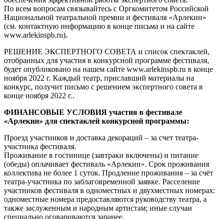
По всем вопросам связывайтесь с Оргкомитетом Российской
Национальной театральной премии и фестиваля «Арлекин»
(см. контактную информацию в конце письма и на сайте
www.arlekinspb.ru).
РЕШЕНИЕ ЭКСПЕРТНОГО СОВЕТА и список спектаклей,
отобранных для участия в конкурсной программе фестиваля,
будет опубликовано на нашем сайте www.arlekinspb.ru в конце
ноября 2022 г. Каждый театр, приславший материалы на
конкурс, получит письмо с решением экспертного совета в
конце ноября 2022 г..
ФИНАНСОВЫЕ УСЛОВИЯ участия в фестивале
«Арлекин» для спектаклей конкурсной программы:
Проезд участников и доставка декораций – за счет театра-
участника фестиваля.
Проживание в гостинице (завтраки включены) и питание
(обеды) оплачивает фестиваль «Арлекин». Срок проживания
коллектива не более 1 суток. Продление проживания – за счёт
театра-участника по заблаговременной заявке. Расселение
участников фестиваля в одноместных и двухместных номерах:
одноместные номера предоставляются руководству театра, а
также заслуженным и народным артистам; иные случаи
специально оговариваются заранее.