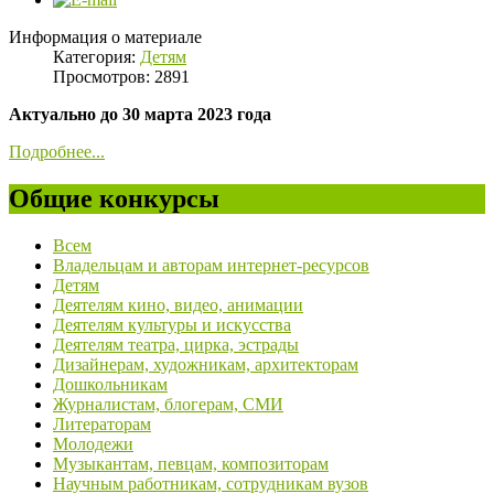
Информация о материале
Категория:
Детям
Просмотров: 2891
Актуально до 30 марта 2023 года
Подробнее...
Общие конкурсы
Всем
Владельцам и авторам интернет-ресурсов
Детям
Деятелям кино, видео, анимации
Деятелям культуры и искусства
Деятелям театра, цирка, эстрады
Дизайнерам, художникам, архитекторам
Дошкольникам
Журналистам, блогерам, СМИ
Литераторам
Молодежи
Музыкантам, певцам, композиторам
Научным работникам, сотрудникам вузов