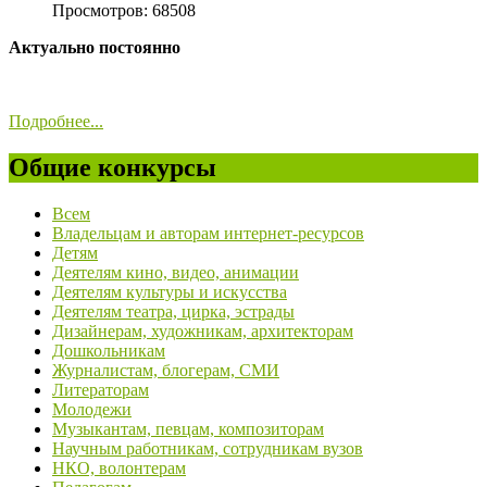
Просмотров: 68508
Актуально постоянно
Подробнее...
Общие конкурсы
Всем
Владельцам и авторам интернет-ресурсов
Детям
Деятелям кино, видео, анимации
Деятелям культуры и искусства
Деятелям театра, цирка, эстрады
Дизайнерам, художникам, архитекторам
Дошкольникам
Журналистам, блогерам, СМИ
Литераторам
Молодежи
Музыкантам, певцам, композиторам
Научным работникам, сотрудникам вузов
НКО, волонтерам