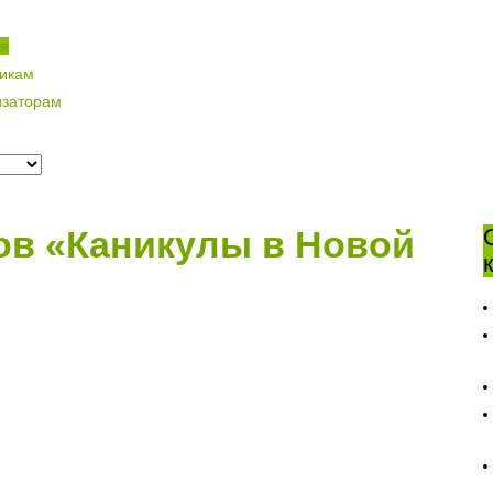
ая
никам
изаторам
ов «Каникулы в Новой