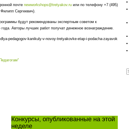
ронной почте
newworkshops@tretyakov.ru
или по телефону +7 (495)
к Филипп Сергеевич).
 программы будут рекомендованы экспертным советом к
о года. Авторы лучших работ получат денежное вознаграждение.
s-dlya-pedagogov-kanikuly-v-novoy-tretyakovke-etap-i-podacha-zayavok
Педагогам"
Конкурсы, опубликованные на этой
неделе