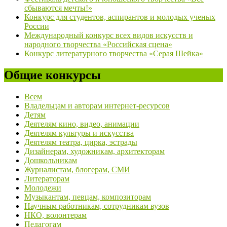
сбываются мечты!»
Конкурс для студентов, аспирантов и молодых ученых
России
Международный конкурс всех видов искусств и
народного творчества «Российская сцена»
Конкурс литературного творчества «Серая Шейка»
Общие конкурсы
Всем
Владельцам и авторам интернет-ресурсов
Детям
Деятелям кино, видео, анимации
Деятелям культуры и искусства
Деятелям театра, цирка, эстрады
Дизайнерам, художникам, архитекторам
Дошкольникам
Журналистам, блогерам, СМИ
Литераторам
Молодежи
Музыкантам, певцам, композиторам
Научным работникам, сотрудникам вузов
НКО, волонтерам
Педагогам