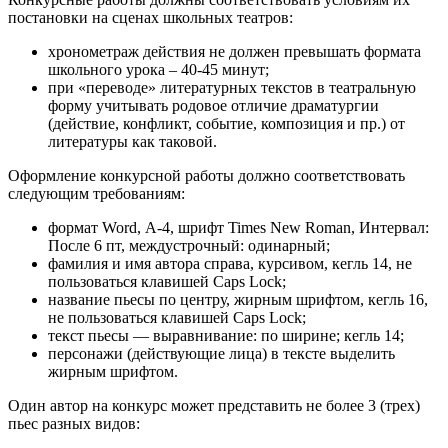
постановки на сценах школьных театров:
хронометраж действия не должен превышать формата
школьного урока – 40‑45 минут;
при «переводе» литературных текстов в театральную
форму учитывать родовое отличие драматургии
(действие, конфликт, событие, композиция и пр.) от
литературы как таковой.
Оформление конкурсной работы должно соответствовать
следующим требованиям:
формат Word, А-4, шрифт Times New Roman, Интервал:
После 6 пт, междустрочный: одинарный;
фамилия и имя автора справа, курсивом, кегль 14, не
пользоваться клавишей Caps Lock;
название пьесы по центру, жирным шрифтом, кегль 16,
не пользоваться клавишей Caps Lock;
текст пьесы — выравнивание: по ширине; кегль 14;
персонажи (действующие лица) в тексте выделить
жирным шрифтом.
Один автор на конкурс может представить не более 3 (трех)
пьес разных видов: