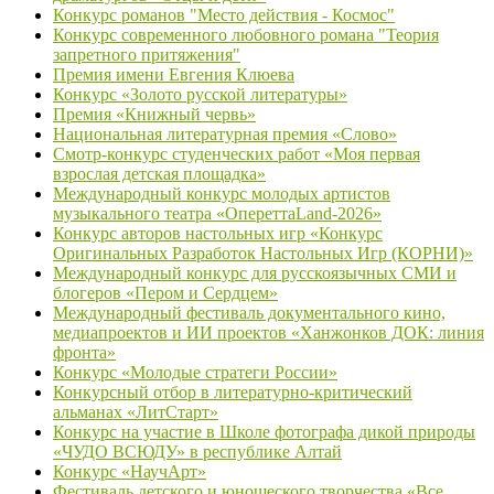
Конкурс романов "Место действия - Космос"
Конкурс современного любовного романа "Теория
запретного притяжения"
Премия имени Евгения Клюева
Конкурс «Золото русской литературы»
Премия «Книжный червь»
Национальная литературная премия «Слово»
Смотр-конкурс студенческих работ «Моя первая
взрослая детская площадка»
Международный конкурс молодых артистов
музыкального театра «ОпереттаLand-2026»
Конкурс авторов настольных игр «Конкурс
Оригинальных Разработок Настольных Игр (КОРНИ)»
Международный конкурс для русскоязычных СМИ и
блогеров «Пером и Сердцем»
Международный фестиваль документального кино,
медиапроектов и ИИ проектов «Ханжонков ДОК: линия
фронта»
Конкурс «Молодые стратеги России»
Конкурсный отбор в литературно-критический
альманах «ЛитСтарт»
Конкурс на участие в Школе фотографа дикой природы
«ЧУДО ВСЮДУ» в республике Алтай
Конкурс «НаучАрт»
Фестиваль детского и юношеского творчества «Все