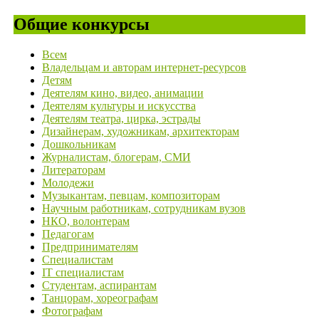
Общие конкурсы
Всем
Владельцам и авторам интернет-ресурсов
Детям
Деятелям кино, видео, анимации
Деятелям культуры и искусства
Деятелям театра, цирка, эстрады
Дизайнерам, художникам, архитекторам
Дошкольникам
Журналистам, блогерам, СМИ
Литераторам
Молодежи
Музыкантам, певцам, композиторам
Научным работникам, сотрудникам вузов
НКО, волонтерам
Педагогам
Предпринимателям
Специалистам
IT специалистам
Студентам, аспирантам
Танцорам, хореографам
Фотографам