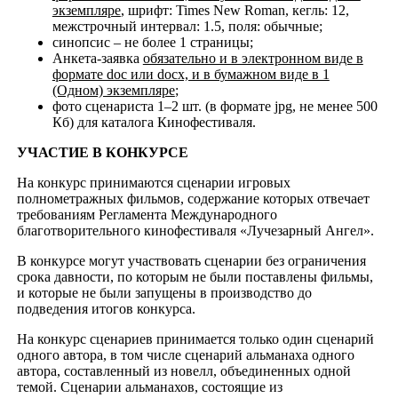
экземпляре
, шрифт: Times New Roman, кегль: 12,
межстрочный интервал: 1.5, поля: обычные;
синопсис – не более 1 страницы;
Анкета-заявка
обязательно и в электронном виде в
формате doc или docx, и в бумажном виде в 1
(Одном) экземпляре
;
фото сценариста 1–2 шт. (в формате jpg, не менее 500
Кб) для каталога Кинофестиваля.
УЧАСТИЕ В КОНКУРСЕ
На конкурс принимаются сценарии игровых
полнометражных фильмов, содержание которых отвечает
требованиям Регламента Международного
благотворительного кинофестиваля «Лучезарный Ангел».
В конкурсе могут участвовать сценарии без ограничения
срока давности, по которым не были поставлены фильмы,
и которые не были запущены в производство до
подведения итогов конкурса.
На конкурс сценариев принимается только один сценарий
одного автора, в том числе сценарий альманаха одного
автора, составленный из новелл, объединенных одной
темой. Сценарии альманахов, состоящие из