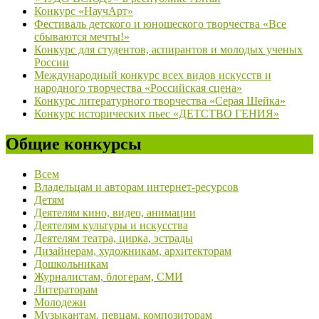
Конкурс «НаучАрт»
Фестиваль детского и юношеского творчества «Все
сбываются мечты!»
Конкурс для студентов, аспирантов и молодых ученых
России
Международный конкурс всех видов искусств и
народного творчества «Российская сцена»
Конкурс литературного творчества «Серая Шейка»
Конкурс исторических пьес «ДЕТСТВО ГЕНИЯ»
Общие конкурсы
Всем
Владельцам и авторам интернет-ресурсов
Детям
Деятелям кино, видео, анимации
Деятелям культуры и искусства
Деятелям театра, цирка, эстрады
Дизайнерам, художникам, архитекторам
Дошкольникам
Журналистам, блогерам, СМИ
Литераторам
Молодежи
Музыкантам, певцам, композиторам