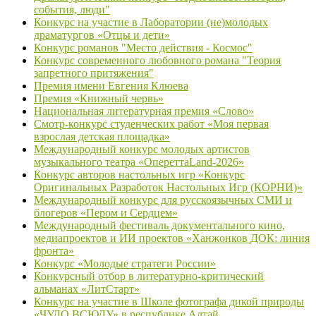
события, люди"
Конкурс на участие в Лаборатории (не)молодых
драматургов «Отцы и дети»
Конкурс романов "Место действия - Космос"
Конкурс современного любовного романа "Теория
запретного притяжения"
Премия имени Евгения Клюева
Премия «Книжный червь»
Национальная литературная премия «Слово»
Смотр-конкурс студенческих работ «Моя первая
взрослая детская площадка»
Международный конкурс молодых артистов
музыкального театра «ОпереттаLand-2026»
Конкурс авторов настольных игр «Конкурс
Оригинальных Разработок Настольных Игр (КОРНИ)»
Международный конкурс для русскоязычных СМИ и
блогеров «Пером и Сердцем»
Международный фестиваль документального кино,
медиапроектов и ИИ проектов «Ханжонков ДОК: линия
фронта»
Конкурс «Молодые стратеги России»
Конкурсный отбор в литературно-критический
альманах «ЛитСтарт»
Конкурс на участие в Школе фотографа дикой природы
«ЧУДО ВСЮДУ» в республике Алтай