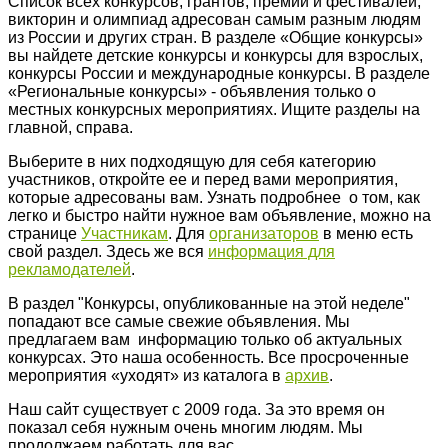
Список всех конкурсов, грантов, премий и фестивалей,
викторин и олимпиад адресован самым разным людям
из России и других стран. В разделе «Общие конкурсы»
вы найдете детские конкурсы и конкурсы для взрослых,
конкурсы России и международные конкурсы. В разделе
«Региональные конкурсы» - объявления только о
местных конкурсных мероприятиях. Ищите разделы на
главной, справа.
Выберите в них подходящую для себя категорию
участников, откройте ее и перед вами мероприятия,
которые адресованы вам. Узнать подробнее о том, как
легко и быстро найти нужное вам объявление, можно на
странице
Участникам
. Для
организаторов
в меню есть
свой раздел. Здесь же вся
информация для
рекламодателей
.
В раздел "Конкурсы, опубликованные на этой неделе"
попадают все самые свежие объявления. Мы
предлагаем вам информацию только об актуальных
конкурсах. Это наша особенность. Все просроченные
мероприятия «уходят» из каталога в
архив
.
Наш сайт существует с 2009 года. За это время он
показал себя нужным очень многим людям. Мы
продолжаем работать для вас.