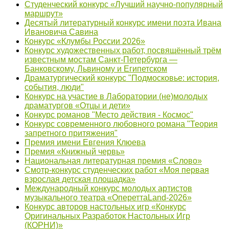
Студенческий конкурс «Лучший научно-популярный
маршрут»
Десятый литературный конкурс имени поэта Ивана
Ивановича Савина
Конкурс «Клумбы России 2026»
Конкурс художественных работ, посвящённый трём
известным мостам Санкт-Петербурга —
Банковскому, Львиному и Египетском
Драматургический конкурс "Подмосковье: история,
события, люди"
Конкурс на участие в Лаборатории (не)молодых
драматургов «Отцы и дети»
Конкурс романов "Место действия - Космос"
Конкурс современного любовного романа "Теория
запретного притяжения"
Премия имени Евгения Клюева
Премия «Книжный червь»
Национальная литературная премия «Слово»
Смотр-конкурс студенческих работ «Моя первая
взрослая детская площадка»
Международный конкурс молодых артистов
музыкального театра «ОпереттаLand-2026»
Конкурс авторов настольных игр «Конкурс
Оригинальных Разработок Настольных Игр
(КОРНИ)»