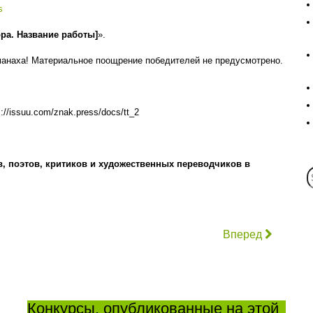
s
ора. Название работы]
».
манаха! Материальное поощрение победителей не предусмотрено.
://issuu.com/znak.press/docs/tt_2
, поэтов, критиков и художественных переводчиков в
Вперед
Конкурсы, опубликованные на этой