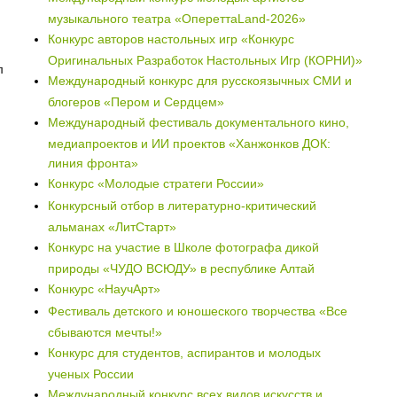
музыкального театра «ОпереттаLand-2026»
Конкурс авторов настольных игр «Конкурс
Оригинальных Разработок Настольных Игр (КОРНИ)»
л
Международный конкурс для русскоязычных СМИ и
блогеров «Пером и Сердцем»
Международный фестиваль документального кино,
медиапроектов и ИИ проектов «Ханжонков ДОК:
линия фронта»
Конкурс «Молодые стратеги России»
Конкурсный отбор в литературно-критический
альманах «ЛитСтарт»
Конкурс на участие в Школе фотографа дикой
природы «ЧУДО ВСЮДУ» в республике Алтай
Конкурс «НаучАрт»
Фестиваль детского и юношеского творчества «Все
сбываются мечты!»
Конкурс для студентов, аспирантов и молодых
ученых России
Международный конкурс всех видов искусств и