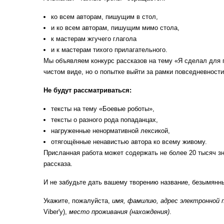
ко всем авторам, пишущим в стол,
и ко всем авторам, пишущим мимо стола,
к мастерам жгучего глагола
и к мастерам тихого прилагательного.
Мы объявляем конкурс рассказов на тему «Я сделал для г
чистом виде, но о попытке выйти за рамки повседневност
Не будут рассматриваться:
тексты на тему «Боевые роботы»,
тексты о разного рода попаданцах,
нагруженные ненормативной лексикой,
отягощённые ненавистью автора ко всему живому.
Присланная работа может содержать не более 20 тысяч зна
рассказа.
И не забудьте дать вашему творению название, безымянн
Укажите, пожалуйста,
имя
, фамилию, адрес электронной
Viber'у),
место проживания (нахождения)
.