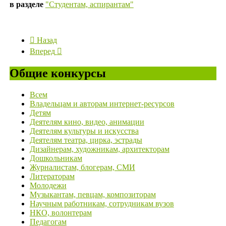
в разделе
"Студентам, аспирантам"
Назад
Вперед
Общие конкурсы
Всем
Владельцам и авторам интернет-ресурсов
Детям
Деятелям кино, видео, анимации
Деятелям культуры и искусства
Деятелям театра, цирка, эстрады
Дизайнерам, художникам, архитекторам
Дошкольникам
Журналистам, блогерам, СМИ
Литераторам
Молодежи
Музыкантам, певцам, композиторам
Научным работникам, сотрудникам вузов
НКО, волонтерам
Педагогам