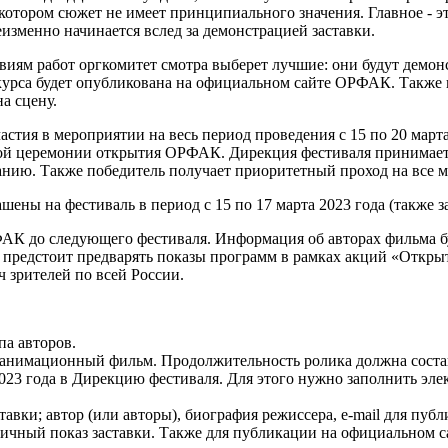
 котором сюжет не имеет принципиального значения. Главное - 
еизменно начинается вслед за демонстрацией заставки.
виям работ оргкомитет смотра выберет лучшие: они будут демо
урса будет опубликована на официальном сайте ОРФАК. Также в
а сцену.
астия в мероприятии на весь период проведения с 15 по 20 март
ной церемонии открытия ОРФАК. Дирекция фестиваля принимает 
анию. Также победитель получает приоритетный проход на все м
ашены на фестиваль в период с 15 по 17 марта 2023 года (также з
К до следующего фестиваля. Информация об авторах фильма бу
предстоит предварять показы программ в рамках акций «Открыта
ч зрителей по всей России.
па авторов.
анимационный фильм. Продолжительность ролика должна составл
023 года в Дирекцию фестиваля. Для этого нужно заполнить эл
тавки; автор (или авторы), биография режиссера, e-mail для пуб
личный показ заставки. Также для публикации на официальном 