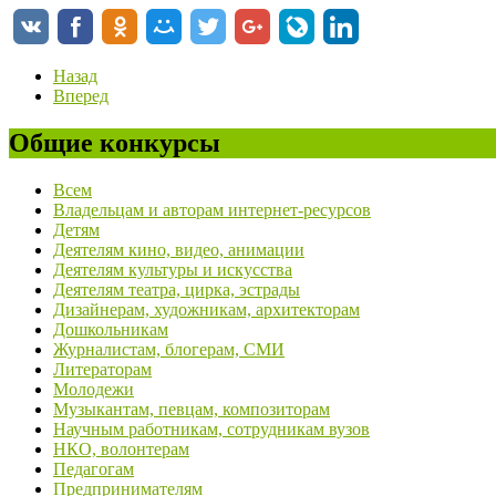
Назад
Вперед
Общие конкурсы
Всем
Владельцам и авторам интернет-ресурсов
Детям
Деятелям кино, видео, анимации
Деятелям культуры и искусства
Деятелям театра, цирка, эстрады
Дизайнерам, художникам, архитекторам
Дошкольникам
Журналистам, блогерам, СМИ
Литераторам
Молодежи
Музыкантам, певцам, композиторам
Научным работникам, сотрудникам вузов
НКО, волонтерам
Педагогам
Предпринимателям