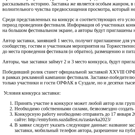
рассказывать историю. Заставка же является особым жанром, в
волнительного чувства предвосхищения просмотра, который н
Среди представленных на конкурс и соответствующих его усло
период проведения фестиваля. Информация об участниках конк
на большом фестивальном экране, а авторы будут приглашены н
Автор заставки, занявшей 1 место, получит приглашение для уч
сообществу, гостям и участникам мероприятия на Торжествен
до места проведения фестиваля (и обратно), размещению и пит
Авторы, чьи заставки займут 2 и 3 место конкурса, будут пригл
Победивший ролик станет официальной заставкой XXVIII ОРФА
в рамках рекламной кампании фестиваля. Заставке-победителю 
только участники и гости ОРФАК в Суздале, но и десятки тыся
Условия конкурса заставки:
Принять участие в конкурсе может любой автор или груп
Необходимо собственными силами, безвозмездно создать 
Конкурсную работу необходимо отправить до 17 января 2
сайте: http://entryform.suzdalfest.ru/zastavka2023/
В заявке следует указать следующие данные: название зас
заставки, мобильный телефон автора, разрешение на пуб