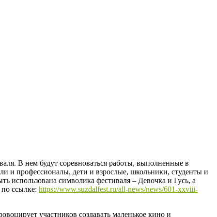
аля. В нем будут соревноваться работы, выполненные в
ели и профессионалы, дети и взрослые, школьники, студенты и
ыть использована символика фестиваля – Девочка и Гусь, а
 по ссылке:
https://www.suzdalfest.ru/all-news/news/601-xxviii-
овоцирует участников создавать маленькое кино и