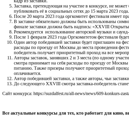
кадр из заставки.
Заставка, претендующая на участие в конкурсе, не может
публиковать её в социальных сетях до 15 марта 2023 года.
После 20 марта 2023 года оргкомитет фестиваля имеет пра
В заставке обязательно должны быть использованы симв
финале заставки должна быть надпись: «XXVIII Открыты
Рекомендуется использование авторской музыки и саунд-
После 1 февраля 2023 года Оргкомитетом фестиваля буде
Один автор победившей заставки будет приглашен на фест
расходы по проезду от Москвы до места проведения фест
победитель получает приоритетный проход на все меропр
Авторы заставок, занявших 2 и 3 места (по одному участн
смотра принимает на себя расходы по проезду от Москвы 
питанию. Также призеры получают приоритетный проход 
оплачивается.
Автор победившей заставки, а также авторы, чьи застав
До следующего XXVIII смотра заставка-победитель ста
Сайт конкурса: https://suzdalfest.ru/all-news/news/609-konkurs-zast
Все актуальные конкурсы для тех, кто работает для кино, 