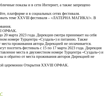
убличные показы и в сети Интернет, а также запрещено
айте, платформе и в социальных сетях фестиваля.
тствовать теме XXVIII фестиваля – «ЛАТЕРНА МАГИКА!». В
ования.
III ОРФАК.
до 20 марта 2023 года. Дирекция смотра принимает на себя
стном номере Турцентра «Суздаль») и питанию. Также
т места проживания автора Дирекцией не оплачивается.
гут посетить фестиваль с 15 по 17 марта 2023 года. Дирекция
ставление места в двухместном номере Турцентра «Суздаль») и
вы и обратно от места проживания авторов Дирекцией не
венной церемонии Открытия XXVIII ОРФАК.
и"