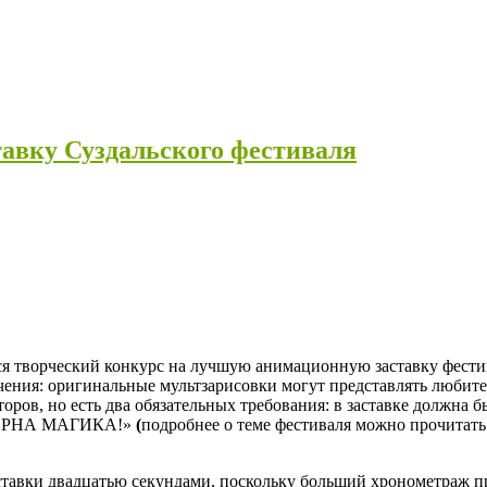
авку Суздальского фестиваля
я творческий конкурс на лучшую анимационную заставку фестив
ачения: оригинальные мультзарисовки могут представлять любит
ров, но есть два обязательных требования: в заставке должна б
ЛАТЕРНА МАГИКА!»
(
подробнее о теме фестиваля можно прочитать
тавки двадцатью секундами, поскольку больший хронометраж пр