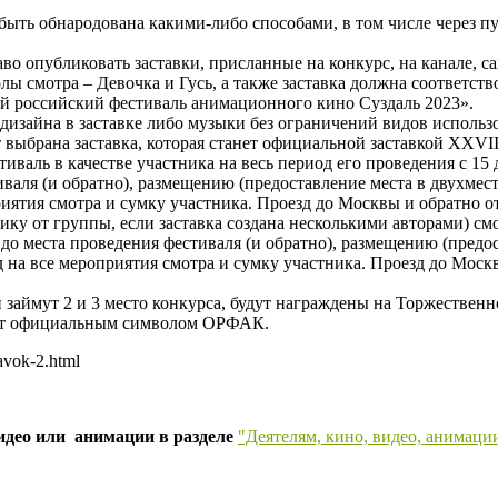
 быть обнародована какими-либо способами, в том числе через п
во опубликовать заставки, присланные на конкурс, на канале, с
олы смотра – Девочка и Гусь, а также заставка должна соотве
й российский фестиваль анимационного кино Суздаль 2023».
дизайна в заставке либо музыки без ограничений видов использ
т выбрана заставка, которая станет официальной заставкой XXV
иваль в качестве участника на весь период его проведения с 15 
иваля (и обратно), размещению (предоставление места в двухме
иятия смотра и сумку участника. Проезд до Москвы и обратно о
ику от группы, если заставка создана несколькими авторами) смо
до места проведения фестиваля (и обратно), размещению (предо
на все мероприятия смотра и сумку участника. Проезд до Моск
ки займут 2 и 3 место конкурса, будут награждены на Торжест
нет официальным символом ОРФАК.
avok-2.html
видео или анимации в разделе
"Деятелям, кино, видео, анимаци