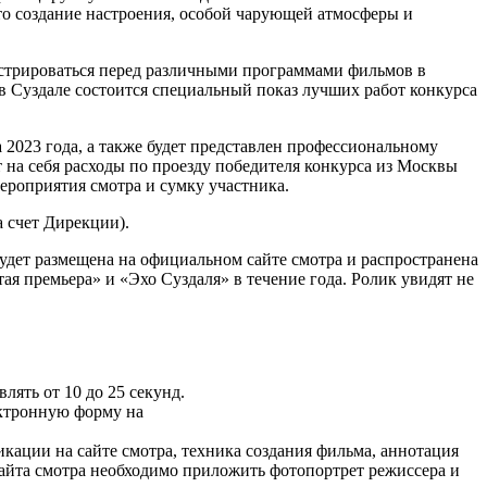
это создание настроения, особой чарующей атмосферы и
нстрироваться перед различными программами фильмов в
 Суздале состоится специальный показ лучших работ конкурса
а 2023 года, а также будет представлен профессиональному
на себя расходы по проезду победителя конкурса из Москвы
ероприятия смотра и сумку участника.
а счет Дирекции).
дет размещена на официальном сайте смотра и распространена
я премьера» и «Эхо Суздаля» в течение года. Ролик увидят не
ять от 10 до 25 секунд.
ектронную форму на
ликации на сайте смотра, техника создания фильма, аннотация
сайта смотра необходимо приложить фотопортрет режиссера и