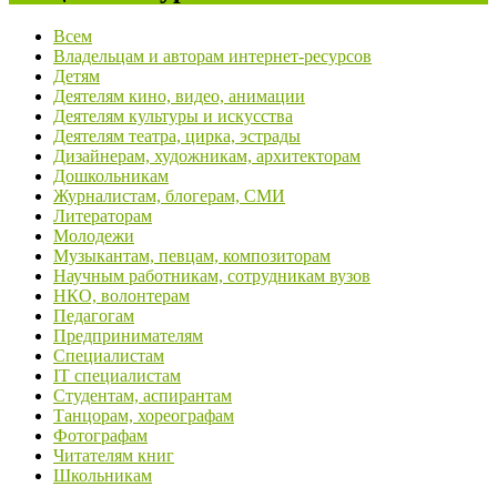
Всем
Владельцам и авторам интернет-ресурсов
Детям
Деятелям кино, видео, анимации
Деятелям культуры и искусства
Деятелям театра, цирка, эстрады
Дизайнерам, художникам, архитекторам
Дошкольникам
Журналистам, блогерам, СМИ
Литераторам
Молодежи
Музыкантам, певцам, композиторам
Научным работникам, сотрудникам вузов
НКО, волонтерам
Педагогам
Предпринимателям
Специалистам
IT специалистам
Студентам, аспирантам
Танцорам, хореографам
Фотографам
Читателям книг
Школьникам