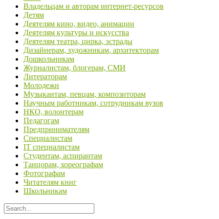
Владельцам и авторам интернет-ресурсов
Детям
Деятелям кино, видео, анимации
Деятелям культуры и искусства
Деятелям театра, цирка, эстрады
Дизайнерам, художникам, архитекторам
Дошкольникам
Журналистам, блогерам, СМИ
Литераторам
Молодежи
Музыкантам, певцам, композиторам
Научным работникам, сотрудникам вузов
НКО, волонтерам
Педагогам
Предпринимателям
Специалистам
IT специалистам
Студентам, аспирантам
Танцорам, хореографам
Фотографам
Читателям книг
Школьникам