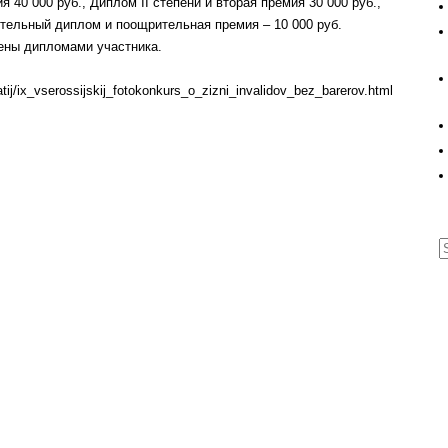
 40 000 руб., Диплом II степени и вторая премия 30 000 руб.,
рительный диплом и поощрительная премия – 10 000 руб.
ены дипломами участника.
tij/ix_vserossijskij_fotokonkurs_o_zizni_invalidov_bez_barerov.html