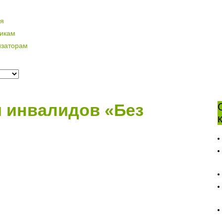
ая
никам
изаторам
и инвалидов «Без