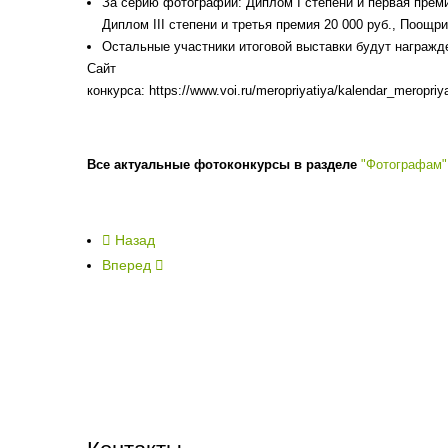
За серию фотографий: Диплом I степени и первая премия
Диплом III степени и третья премия 20 000 руб., Поощ
Остальные участники итоговой выставки будут награжд
Сайт
конкурса: https://www.voi.ru/meropriyatiya/kalendar_meropriya
Все актуальные фотоконкурсы в разделе
"Фотографам"
Назад
Вперед