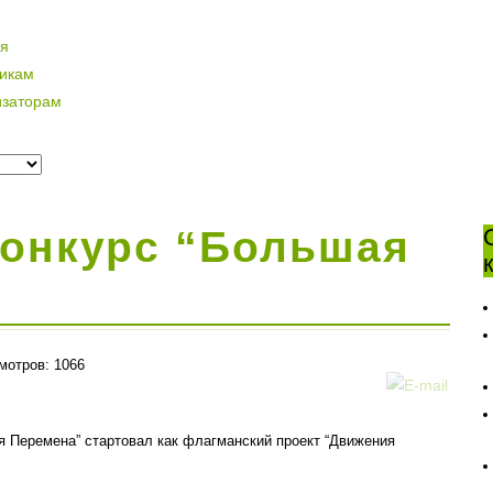
ая
никам
изаторам
конкурс “Большая
мотров: 1066
я Перемена” стартовал как флагманский проект “Движения