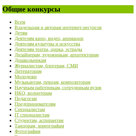
Общие конкурсы
Всем
Владельцам и авторам интернет-ресурсов
Детям
Деятелям кино, видео, анимации
Деятелям культуры и искусства
Деятелям театра, цирка, эстрады
Дизайнерам, художникам, архитекторам
Дошкольникам
Журналистам, блогерам, СМИ
Литераторам
Молодежи
Музыкантам, певцам, композиторам
Научным работникам, сотрудникам вузов
НКО, волонтерам
Педагогам
Предпринимателям
Специалистам
IT специалистам
Студентам, аспирантам
Танцорам, хореографам
Фотографам