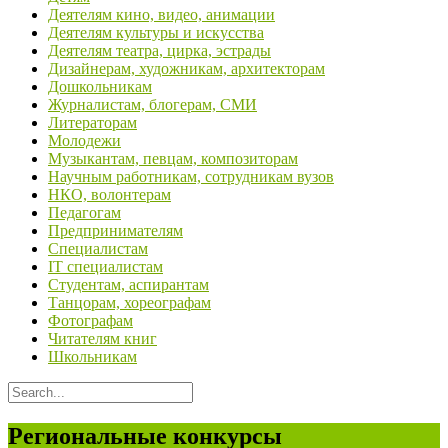
Деятелям кино, видео, анимации
Деятелям культуры и искусства
Деятелям театра, цирка, эстрады
Дизайнерам, художникам, архитекторам
Дошкольникам
Журналистам, блогерам, СМИ
Литераторам
Молодежи
Музыкантам, певцам, композиторам
Научным работникам, сотрудникам вузов
НКО, волонтерам
Педагогам
Предпринимателям
Специалистам
IT специалистам
Студентам, аспирантам
Танцорам, хореографам
Фотографам
Читателям книг
Школьникам
Региональные конкурсы