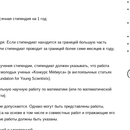
ячная стипендия на 1 год:
аря. Если стипендиат находится за границей большую часть
ли стипендиат проводит за границей более семи месяцев в году,
лучения стипендии, стипендиат должен указывать, что работа
молодых ученых «Конкурс Мёбиуса» (в англоязычных статьях
ndation for Young Scientists).
ельную научную работу по математике (или по математической
ти).
 не допускаются. Однако могут быть представлены работы,
а на основе в том числе и совместных работ и отражающие его
ые работы должны быть указаны.
ной и электронной.