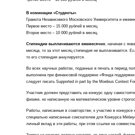
В номинации «Студенты»
Грамота Независимого Московского Университета и ежемес
Первое место – 15 000 рублей в месяц
Второе место – 10 000 рублей в месяц.
Стипендии выплачиваются ежемесячно
, начиная с янв
месяца, то за этот месяц стипендия не выплачивается. Ес
то его стипендия аннулируется.
Во всех научных работах, поданных в печать в период по
выполнена при финансовой поддержке «Фонда поддержки 
следует писать Supported in part by the Moebius Contest Fou
Участник должен представить на конкурс одну самостоят
физике, но написанную на математическом уровне строгос
Работы, написанные в соавторстве, к участию в конкурсе
специально написанные соискателем для Конкурса Мёбиус
личный вклад в эти работы, при этом ссылки на совместн
Заявка на конкурс должна состоять из двух частей: бумаж