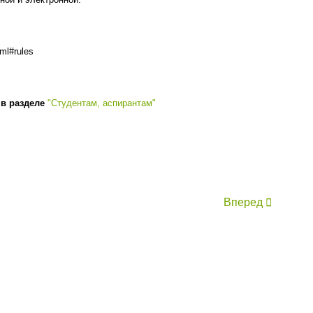
ml#rules
 в разделе
"Студентам, аспирантам"
Вперед