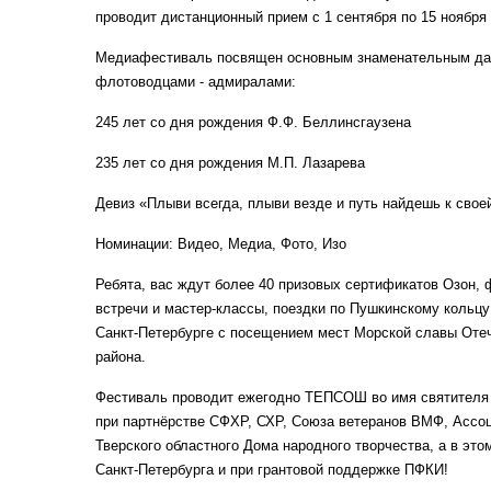
проводит дистанционный прием с 1 сентября по 15 ноября 
Медиафестиваль посвящен основным знаменательным да
флотоводцами - адмиралами:
245 лет со дня рождения Ф.Ф. Беллинсгаузена
235 лет со дня рождения М.П. Лазарева
Девиз «Плыви всегда, плыви везде и путь найдешь к свое
Номинации: Видео, Медиа, Фото, Изо
Ребята, вас ждут более 40 призовых сертификатов Озон,
встречи и мастер-классы, поездки по Пушкинскому кольцу 
Санкт-Петербурге с посещением мест Морской славы Оте
района.
Фестиваль проводит ежегодно ТЕПСОШ во имя святителя 
при партнёрстве СФХР, СХР, Союза ветеранов ВМФ, Ассоц
Тверского областного Дома народного творчества, а в эт
Санкт-Петербурга и при грантовой поддержке ПФКИ!