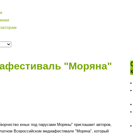
ая
никам
изаторам
афестиваль "Моряна"
"Творчество юных под парусами Моряны" приглашает авторов,
сплатном Всероссийском медиафестивале "Моряна", который