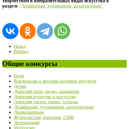
творчеством в изобразительных видах искусства в
разделе
"Дизайнерам, художникам, архитекторам"
Назад
Вперед
Общие конкурсы
Всем
Владельцам и авторам интернет-ресурсов
Детям
Деятелям кино, видео, анимации
Деятелям культуры и искусства
Деятелям театра, цирка, эстрады
Дизайнерам, художникам, архитекторам
Дошкольникам
Журналистам, блогерам, СМИ
Литераторам
Молодежи