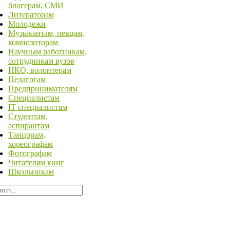
блогерам, СМИ
Литераторам
Молодежи
Музыкантам, певцам,
композиторам
Научным работникам,
сотрудникам вузов
НКО, волонтерам
Педагогам
Предпринимателям
Специалистам
IT специалистам
Студентам,
аспирантам
Танцорам,
хореографам
Фотографам
Читателям книг
Школьникам