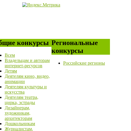
бщие конкурсы
Региональные
конкурсы
Всем
Владельцам и авторам
Российские регионы
интернет-ресурсов
Детям
Деятелям кино, видео,
анимации
Деятелям культуры и
искусства
Деятелям театра,
цирка, эстрады
Дизайнерам,
художникам,
архитекторам
Дошкольникам
Журналистам,