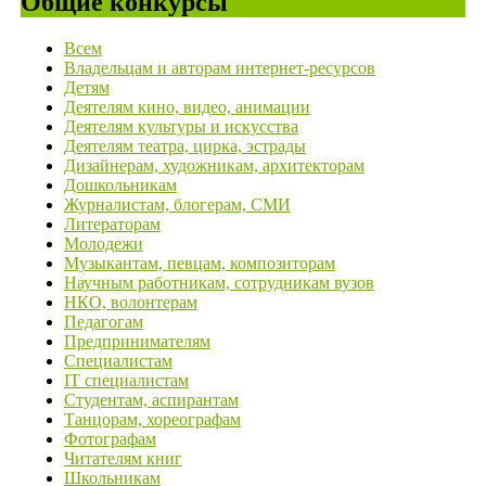
Общие конкурсы
Всем
Владельцам и авторам интернет-ресурсов
Детям
Деятелям кино, видео, анимации
Деятелям культуры и искусства
Деятелям театра, цирка, эстрады
Дизайнерам, художникам, архитекторам
Дошкольникам
Журналистам, блогерам, СМИ
Литераторам
Молодежи
Музыкантам, певцам, композиторам
Научным работникам, сотрудникам вузов
НКО, волонтерам
Педагогам
Предпринимателям
Специалистам
IT специалистам
Студентам, аспирантам
Танцорам, хореографам
Фотографам
Читателям книг
Школьникам