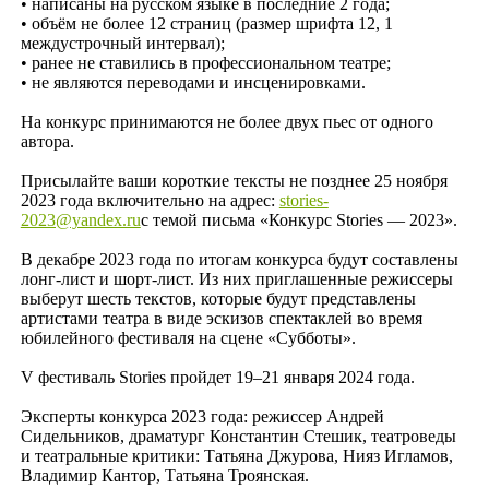
• написаны на русском языке в последние 2 года;
• объём не более 12 страниц (размер шрифта 12, 1
междустрочный интервал);
• ранее не ставились в профессиональном театре;
• не являются переводами и инсценировками.
На конкурс принимаются не более двух пьес от одного
автора.
Присылайте ваши короткие тексты не позднее 25 ноября
2023 года включительно на адрес:
stories-
2023@yandex.ru
с темой письма «Конкурс Stories — 2023».
В декабре 2023 года по итогам конкурса будут составлены
лонг-лист и шорт-лист. Из них приглашенные режиссеры
выберут шесть текстов, которые будут представлены
артистами театра в виде эскизов спектаклей во время
юбилейного фестиваля на сцене «Субботы».
V фестиваль Stories пройдет 19–21 января 2024 года.
Эксперты конкурса 2023 года: режиссер Андрей
Сидельников, драматург Константин Стешик, театроведы
и театральные критики: Татьяна Джурова, Нияз Игламов,
Владимир Кантор, Татьяна Троянская.