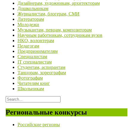
Дизайнерам, художникам, архитекторам
Дошкольникам
Журналистам, блогерам, СМИ
Литераторам
Молодежи
Музыкантам, певцам, композиторам
Научным работникам, сотрудникам вузов
НКО, волонтерам
Педагогам
Предпринимателям
Специалистам
IT специалистам
Студентам, аспирантам
Танцорам, хореографам
Фотографам
Читателям книг
Школьникам
Региональные конкурсы
Российские регионы