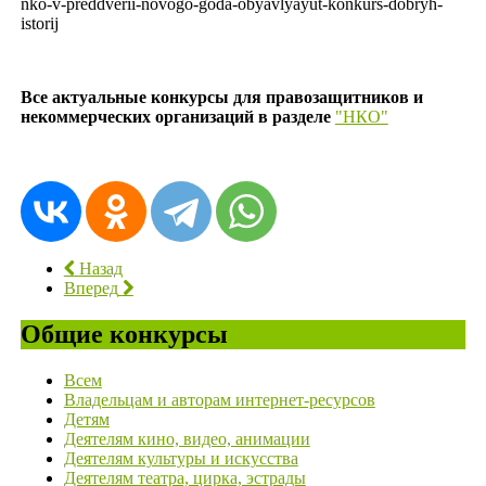
nko-v-preddverii-novogo-goda-obyavlyayut-konkurs-dobryh-
istorij
Все актуальные конкурсы для правозащитников и
некоммерческих организаций в разделе
"НКО"
Назад
Вперед
Общие конкурсы
Всем
Владельцам и авторам интернет-ресурсов
Детям
Деятелям кино, видео, анимации
Деятелям культуры и искусства
Деятелям театра, цирка, эстрады