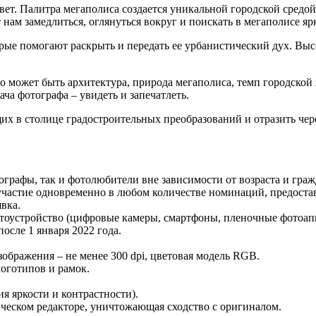
вет. Палитра мегаполиса создается уникальной городской средо
 нам замедлиться, оглянуться вокруг и поискать в мегаполисе я
рые помогают раскрыть и передать ее урбанистический дух. Выс
о может быть архитектура, природа мегаполиса, темп городской 
ча фотографа – увидеть и запечатлеть.
х в столице градостроительных преобразований и отразить чер
ографы, так и фотолюбители вне зависимости от возраста и граж
частие одновременно в любом количестве номинаций, предостав
вка.
тоустройство (цифровые камеры, смартфоны, пленочные фотоап
сле 1 января 2022 года.
бражения – не менее 300 dpi, цветовая модель RGB.
оготипов и рамок.
я яркости и контрастности).
ическом редакторе, уничтожающая сходство с оригиналом.