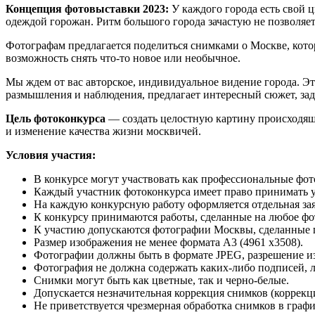
Концепция фотовыставки 2023:
У каждого города есть свой ц
одеждой горожан. Ритм большого города зачастую не позволяет
Фотографам предлагается поделиться снимками о Москве, кото
возможность снять что-то новое или необычное.
Мы ждем от вас авторское, индивидуальное видение города. Эт
размышления и наблюдения, предлагает интересный сюжет, зада
Цель фотоконкурса
— создать целостную картину происходящи
и изменение качества жизни москвичей.
Условия участия:
В конкурсе могут участвовать как профессиональные фот
Каждый участник фотоконкурса имеет право принимать у
На каждую конкурсную работу оформляется отдельная зая
К конкурсу принимаются работы, сделанные на любое фо
К участию допускаются фотографии Москвы, сделанные по
Размер изображения не менее формата A3 (4961 х3508).
Фотографии должны быть в формате JPEG, разрешение изо
Фотография не должна содержать каких-либо подписей, л
Снимки могут быть как цветные, так и черно-белые.
Допускается незначительная коррекция снимков (коррекци
Не приветствуется чрезмерная обработка снимков в граф