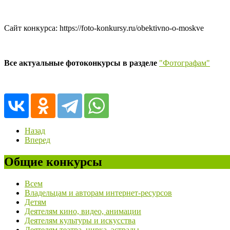
Сайт конкурса: https://foto-konkursy.ru/obektivno-o-moskve
Все актуальные фотоконкурсы в разделе
"Фотографам"
Назад
Вперед
Общие конкурсы
Всем
Владельцам и авторам интернет-ресурсов
Детям
Деятелям кино, видео, анимации
Деятелям культуры и искусства
Деятелям театра, цирка, эстрады