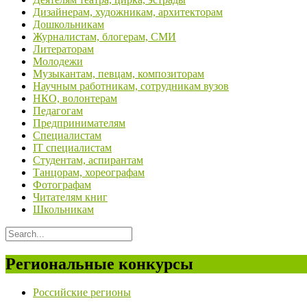
Дизайнерам, художникам, архитекторам
Дошкольникам
Журналистам, блогерам, СМИ
Литераторам
Молодежи
Музыкантам, певцам, композиторам
Научным работникам, сотрудникам вузов
НКО, волонтерам
Педагогам
Предпринимателям
Специалистам
IT специалистам
Студентам, аспирантам
Танцорам, хореографам
Фотографам
Читателям книг
Школьникам
Региональные конкурсы
Российские регионы