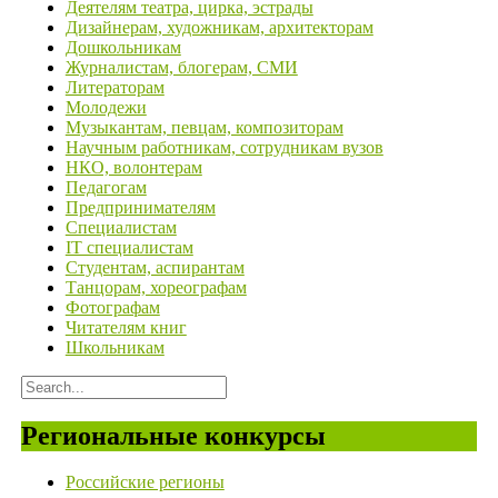
Деятелям театра, цирка, эстрады
Дизайнерам, художникам, архитекторам
Дошкольникам
Журналистам, блогерам, СМИ
Литераторам
Молодежи
Музыкантам, певцам, композиторам
Научным работникам, сотрудникам вузов
НКО, волонтерам
Педагогам
Предпринимателям
Специалистам
IT специалистам
Студентам, аспирантам
Танцорам, хореографам
Фотографам
Читателям книг
Школьникам
Региональные конкурсы
Российские регионы