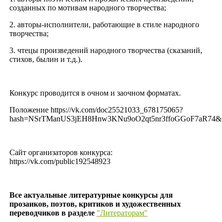
созданных по мотивам народного творчества;
2. авторы-исполнители, работающие в стиле народного
творчества;
3. чтецы произведений народного творчества (сказаний,
стихов, былин и т.д.).
Конкурс проводится в очном и заочном форматах.
Положение https://vk.com/doc25521033_678175065?
hash=NSrTManUS3jEH8Hnw3KNu9oO2qt5nr3ffoGGoF7aR74
Сайт организаторов конкурса:
https://vk.com/public192548923
Все актуальные литературные конкурсы для
прозаиков, поэтов, критиков и художественных
переводчиков в разделе
"Литераторам"