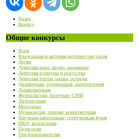
Назад
Вперед
Общие конкурсы
Всем
Владельцам и авторам интернет-ресурсов
Детям
Деятелям кино, видео, анимации
Деятелям культуры и искусства
Деятелям театра, цирка, эстрады
Дизайнерам, художникам, архитекторам
Дошкольникам
Журналистам, блогерам, СМИ
Литераторам
Молодежи
Музыкантам, певцам, композиторам
Научным работникам, сотрудникам вузов
НКО, волонтерам
Педагогам
Предпринимателям