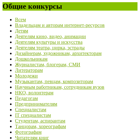
Общие конкурсы
Всем
Владельцам и авторам интернет-ресурсов
Детям
Деятелям кино, видео, анимации
Деятелям культуры и искусства
Деятелям театра, цирка, эстрады
Дизайнерам, художникам, архитекторам
Дошкольникам
Журналистам, блогерам, СМИ
Литераторам
Молодежи
Музыкантам, певцам, композиторам
Научным работникам, сотрудникам вузов
НКО, волонтерам
Педагогам
Предпринимателям
Специалистам
IT специалистам
Студентам, аспирантам
Танцорам, хореографам
Фотографам
Читателям книг